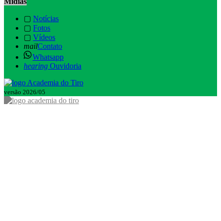
Mídias
▢
Notícias
▢
Fotos
▢
Vídeos
mail
Contato
Whatsapp
hearing
Ouvidoria
versão 2026/05