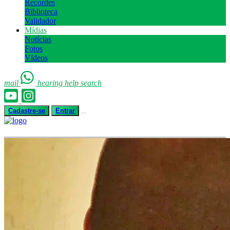
Recordes
Biblioteca
Validador
Mídias
Notícias
Fotos
Vídeos
mail
hearing
help
search
Cadastre-se
Entrar