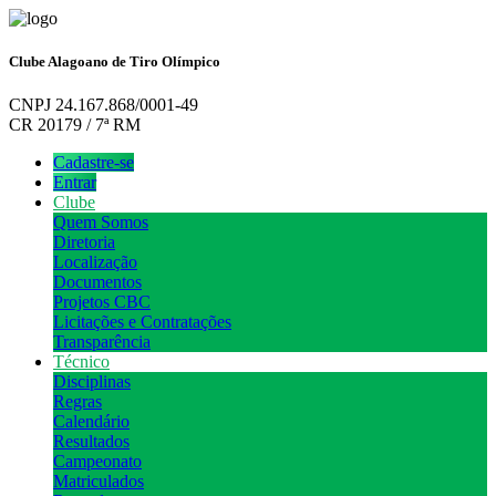
Clube Alagoano de Tiro Olímpico
CNPJ 24.167.868/0001-49
CR 20179 / 7ª RM
Cadastre-se
Entrar
Clube
Quem Somos
Diretoria
Localização
Documentos
Projetos CBC
Licitações e Contratações
Transparência
Técnico
Disciplinas
Regras
Calendário
Resultados
Campeonato
Matriculados