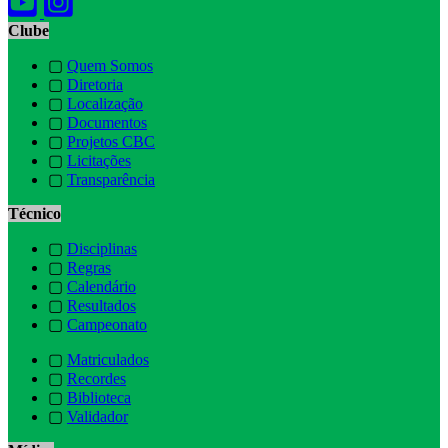
Clube
▢
Quem Somos
▢
Diretoria
▢
Localização
▢
Documentos
▢
Projetos CBC
▢
Licitações
▢
Transparência
Técnico
▢
Disciplinas
▢
Regras
▢
Calendário
▢
Resultados
▢
Campeonato
▢
Matriculados
▢
Recordes
▢
Biblioteca
▢
Validador