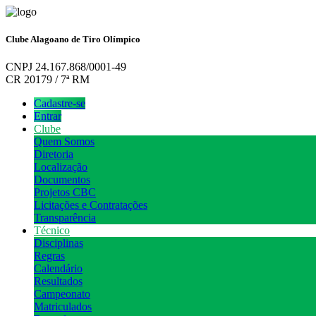
Clube Alagoano de Tiro Olímpico
CNPJ 24.167.868/0001-49
CR 20179 / 7ª RM
Cadastre-se
Entrar
Clube
Quem Somos
Diretoria
Localização
Documentos
Projetos CBC
Licitações e Contratações
Transparência
Técnico
Disciplinas
Regras
Calendário
Resultados
Campeonato
Matriculados