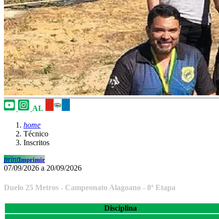
AL
home
Técnico
Inscritos
print
Imprimir
07/09/2026 a 20/09/2026
Duelo 25 Metros - Campeonato Alagoano - 8ª Etapa
Disciplina