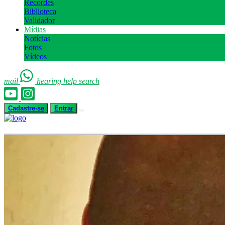
Recordes
Biblioteca
Validador
Mídias
Notícias
Fotos
Vídeos
mail
hearing
help
search
Cadastre-se
Entrar