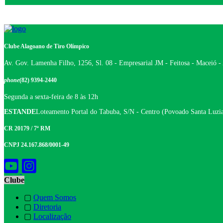
Clube Alagoano de Tiro Olímpico
Av. Gov. Lamenha Filho, 1256, Sl. 08 - Empresarial JM - Feitosa - Maceió 
phone
(82) 9394-2440
Segunda a sexta-feira de 8 às 12h
ESTANDE
Loteamento Portal do Tabuba, S/N - Centro (Povoado Santa Luzia
CR 20179 / 7ª RM
CNPJ 24.167.868/0001-49
Clube
▢
Quem Somos
▢
Diretoria
▢
Localização