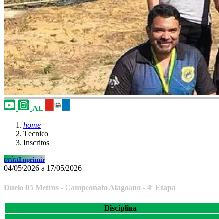
AL
home
Técnico
Inscritos
print
Imprimir
04/05/2026 a 17/05/2026
Duelo 05 Metros - Campeonato Alagoano - 4ª Etapa
Disciplina