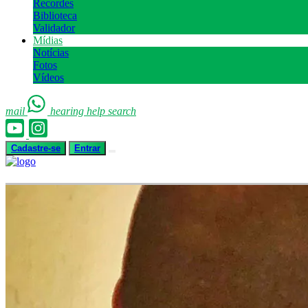
Recordes
Biblioteca
Validador
Mídias
Notícias
Fotos
Vídeos
mail
hearing
help
search
Cadastre-se
Entrar