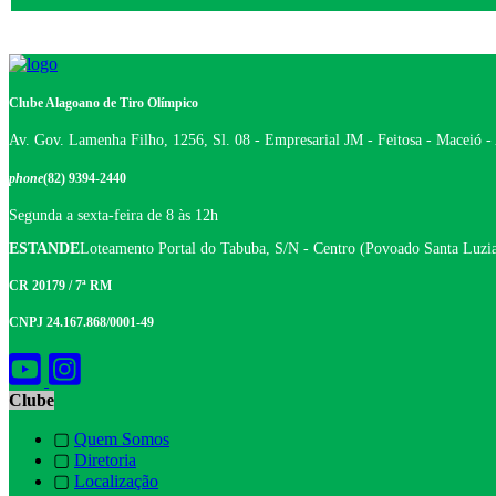
Clube Alagoano de Tiro Olímpico
Av. Gov. Lamenha Filho, 1256, Sl. 08 - Empresarial JM - Feitosa - Maceió 
phone
(82) 9394-2440
Segunda a sexta-feira de 8 às 12h
ESTANDE
Loteamento Portal do Tabuba, S/N - Centro (Povoado Santa Luzia
CR 20179 / 7ª RM
CNPJ 24.167.868/0001-49
Clube
▢
Quem Somos
▢
Diretoria
▢
Localização