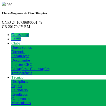
Clube Alagoano de Tiro Olímpico
CNPJ 24.167.868/0001-49
CR 20179 / 7ª RM
Cadastre-se
Entrar
Clube
Quem Somos
Diretoria
Localização
Documentos
Projetos CBC
Licitações e Contratações
Transparência
Técnico
Disciplinas
Regras
Calendário
Resultados
Campeonato
Matriculados