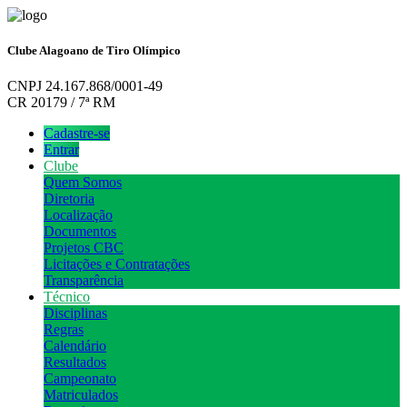
Clube Alagoano de Tiro Olímpico
CNPJ 24.167.868/0001-49
CR 20179 / 7ª RM
Cadastre-se
Entrar
Clube
Quem Somos
Diretoria
Localização
Documentos
Projetos CBC
Licitações e Contratações
Transparência
Técnico
Disciplinas
Regras
Calendário
Resultados
Campeonato
Matriculados