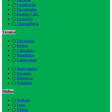
▢
Localização
▢
Documentos
▢
Projetos CBC
▢
Licitações
▢
Transparência
Técnico
▢
Disciplinas
▢
Regras
▢
Calendário
▢
Resultados
▢
Campeonato
▢
Matriculados
▢
Recordes
▢
Biblioteca
▢
Validador
Mídias
▢
Notícias
▢
Fotos
▢
Vídeos