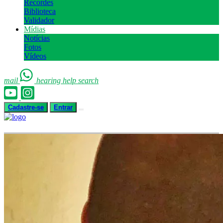
Recordes
Biblioteca
Validador
Mídias
Notícias
Fotos
Vídeos
mail
hearing
help
search
Cadastre-se
Entrar