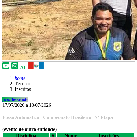
AL
home
Técnico
Inscritos
print
Imprimir
17/07/2026 a 18/07/2026
Fossa Automática - Campeonato Brasileiro - 7ª Etapa
(evento de outra entidade)
Disciplina
#
Nome
Inscrições