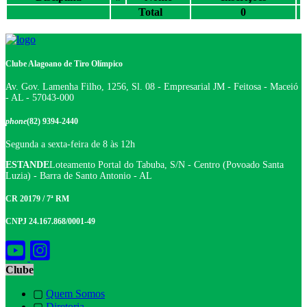
Total
0
Clube Alagoano de Tiro Olímpico
Av. Gov. Lamenha Filho, 1256, Sl. 08 - Empresarial JM - Feitosa - Maceió
- AL - 57043-000
phone
(82) 9394-2440
Segunda a sexta-feira de 8 às 12h
ESTANDE
Loteamento Portal do Tabuba, S/N - Centro (Povoado Santa
Luzia) - Barra de Santo Antonio - AL
CR 20179 / 7ª RM
CNPJ 24.167.868/0001-49
Clube
▢
Quem Somos
▢
Diretoria