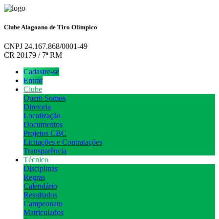
Clube Alagoano de Tiro Olímpico
CNPJ 24.167.868/0001-49
CR 20179 / 7ª RM
Cadastre-se
Entrar
Clube
Quem Somos
Diretoria
Localização
Documentos
Projetos CBC
Licitações e Contratações
Transparência
Técnico
Disciplinas
Regras
Calendário
Resultados
Campeonato
Matriculados