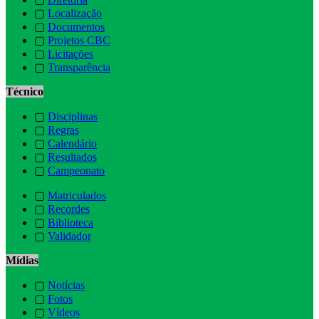
▢
Localização
▢
Documentos
▢
Projetos CBC
▢
Licitações
▢
Transparência
Técnico
▢
Disciplinas
▢
Regras
▢
Calendário
▢
Resultados
▢
Campeonato
▢
Matriculados
▢
Recordes
▢
Biblioteca
▢
Validador
Mídias
▢
Notícias
▢
Fotos
▢
Vídeos