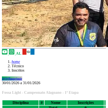
AL
home
Técnico
Inscritos
print
Imprimir
30/01/2026 a 31/01/2026
Fossa Light - Campeonato Alagoano - 1ª Etapa
Disciplina
#
Nome
Inscrições
Total
0