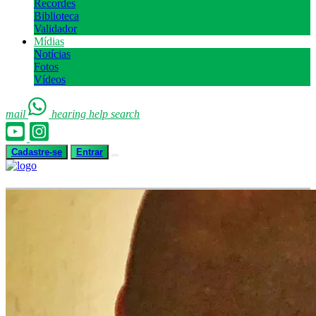
Recordes
Biblioteca
Validador
Mídias
Notícias
Fotos
Vídeos
mail
hearing
help
search
Cadastre-se
Entrar