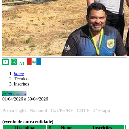
AL
home
Técnico
Inscritos
print
Imprimir
01/04/2026 a 30/04/2026
Prova Light - Nacional - Car/Pst/RF - CBTE - 4ª Etapa
(evento de outra entidade)
Disciplina
#
Nome
Inscrições