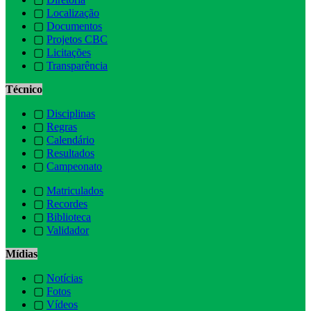
▢
Localização
▢
Documentos
▢
Projetos CBC
▢
Licitações
▢
Transparência
Técnico
▢
Disciplinas
▢
Regras
▢
Calendário
▢
Resultados
▢
Campeonato
▢
Matriculados
▢
Recordes
▢
Biblioteca
▢
Validador
Mídias
▢
Notícias
▢
Fotos
▢
Vídeos