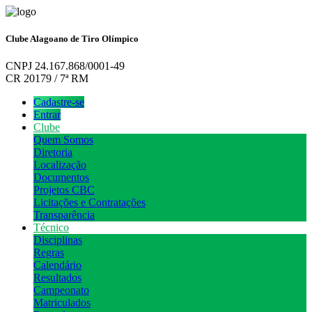
Clube Alagoano de Tiro Olímpico
CNPJ 24.167.868/0001-49
CR 20179 / 7ª RM
Cadastre-se
Entrar
Clube
Quem Somos
Diretoria
Localização
Documentos
Projetos CBC
Licitações e Contratações
Transparência
Técnico
Disciplinas
Regras
Calendário
Resultados
Campeonato
Matriculados