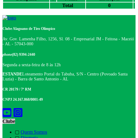
Total
0
Clube Alagoano de Tiro Olímpico
Av. Gov. Lamenha Filho, 1256, Sl. 08 - Empresarial JM - Feitosa - Maceió
- AL - 57043-000
phone
(82) 9394-2440
Segunda a sexta-feira de 8 às 12h
ESTANDE
Loteamento Portal do Tabuba, S/N - Centro (Povoado Santa
Luzia) - Barra de Santo Antonio - AL
CR 20179 / 7ª RM
CNPJ 24.167.868/0001-49
Clube
▢
Quem Somos
▢
Diretoria