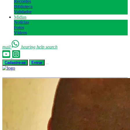
Recordes
Biblioteca
Validador
Mídias
Notícias
Fotos
Vídeos
mail
hearing
help
search
Cadastre-se
Entrar