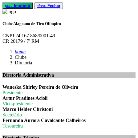
print
Imprimir
close
Fechar
Clube Alagoano de Tiro Olímpico
CNPJ 24.167.868/0001-49
CR 20179 / 7ª RM
home
Clube
Diretoria
Diretoria Administrativa
Waneska Shirley Pereira de Oliveira
Presidente
Artur Pradines Acioli
Vice-presidente
Marco Helder Christoni
Secretário
Fernanda Aurora Cavalcante Calheiros
Tesoureira
Diretoria Técnica