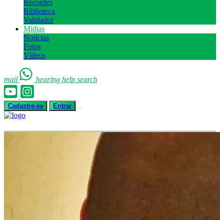
Recordes
Biblioteca
Validador
Mídias
Notícias
Fotos
Vídeos
mail
hearing
help
search
Cadastre-se
Entrar