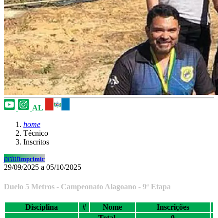
AL
home
Técnico
Inscritos
print
Imprimir
29/09/2025 a 05/10/2025
Duelo 5 Metros - Campeonato Alagoano - 9ª Etapa
Disciplina
#
Nome
Inscrições
Total
0