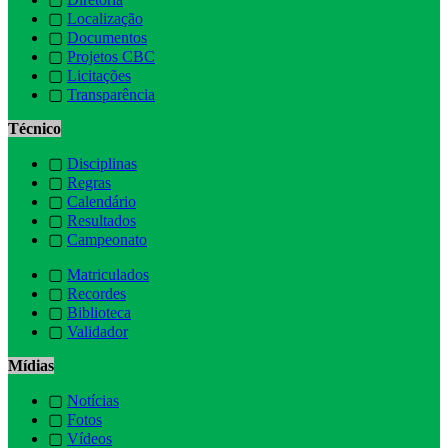
▢
Localização
▢
Documentos
▢
Projetos CBC
▢
Licitações
▢
Transparência
Técnico
▢
Disciplinas
▢
Regras
▢
Calendário
▢
Resultados
▢
Campeonato
▢
Matriculados
▢
Recordes
▢
Biblioteca
▢
Validador
Mídias
▢
Notícias
▢
Fotos
▢
Vídeos