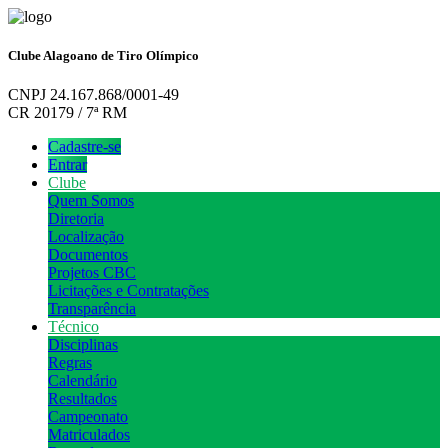
Clube Alagoano de Tiro Olímpico
CNPJ 24.167.868/0001-49
CR 20179 / 7ª RM
Cadastre-se
Entrar
Clube
Quem Somos
Diretoria
Localização
Documentos
Projetos CBC
Licitações e Contratações
Transparência
Técnico
Disciplinas
Regras
Calendário
Resultados
Campeonato
Matriculados