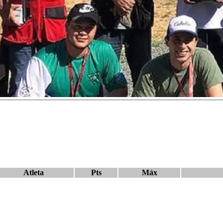
Atleta
Pts
Máx