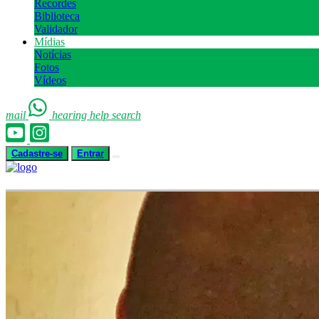
Recordes
Biblioteca
Validador
Mídias
Notícias
Fotos
Vídeos
mail
hearing
help
search
Cadastre-se
Entrar