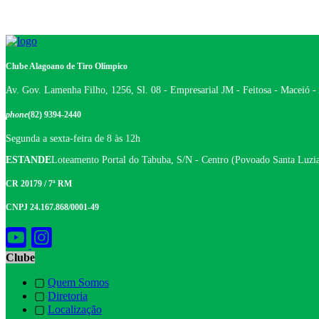
Clube Alagoano de Tiro Olímpico
Av. Gov. Lamenha Filho, 1256, Sl. 08 - Empresarial JM - Feitosa - Maceió 
phone
(82) 9394-2440
Segunda a sexta-feira de 8 às 12h
ESTANDE
Loteamento Portal do Tabuba, S/N - Centro (Povoado Santa Luzia
CR 20179 / 7ª RM
CNPJ 24.167.868/0001-49
Clube
▢
Quem Somos
▢
Diretoria
▢
Localização