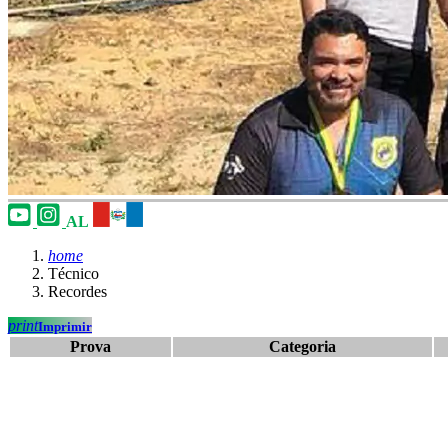
AL
home
Técnico
Recordes
print
Imprimir
Prova
Categoria