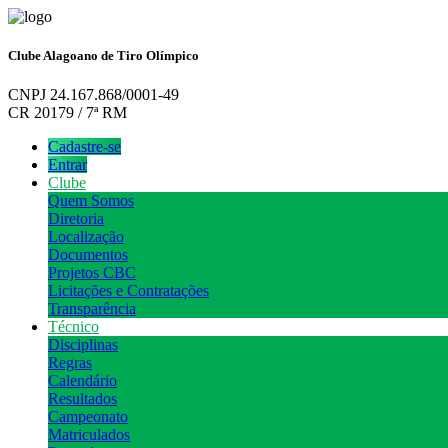
Clube Alagoano de Tiro Olímpico
CNPJ 24.167.868/0001-49
CR 20179 / 7ª RM
Cadastre-se
Entrar
Clube
Quem Somos
Diretoria
Localização
Documentos
Projetos CBC
Licitações e Contratações
Transparência
Técnico
Disciplinas
Regras
Calendário
Resultados
Campeonato
Matriculados