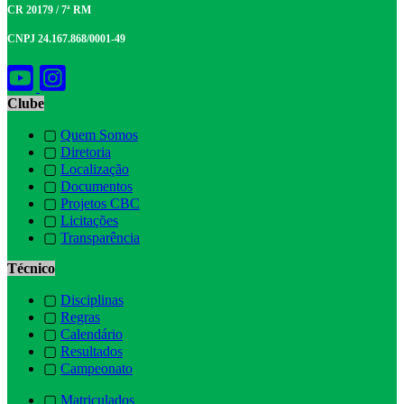
CR 20179 / 7ª RM
CNPJ 24.167.868/0001-49
Clube
▢
Quem Somos
▢
Diretoria
▢
Localização
▢
Documentos
▢
Projetos CBC
▢
Licitações
▢
Transparência
Técnico
▢
Disciplinas
▢
Regras
▢
Calendário
▢
Resultados
▢
Campeonato
▢
Matriculados