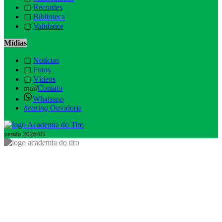
▢
Recordes
▢
Biblioteca
▢
Validador
Mídias
▢
Notícias
▢
Fotos
▢
Vídeos
mail
Contato
Whatsapp
hearing
Ouvidoria
versão 2026/05