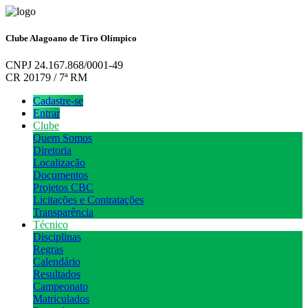
Clube Alagoano de Tiro Olímpico
CNPJ 24.167.868/0001-49
CR 20179 / 7ª RM
Cadastre-se
Entrar
Clube
Quem Somos
Diretoria
Localização
Documentos
Projetos CBC
Licitações e Contratações
Transparência
Técnico
Disciplinas
Regras
Calendário
Resultados
Campeonato
Matriculados