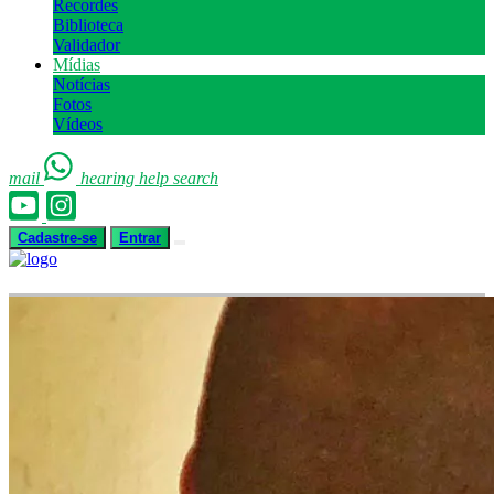
Recordes
Biblioteca
Validador
Mídias
Notícias
Fotos
Vídeos
mail
hearing
help
search
Cadastre-se
Entrar